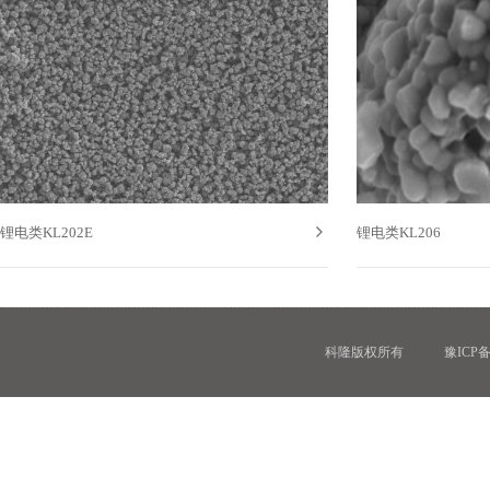

锂电类KL202E
锂电类KL206
科隆版权所有
豫ICP备