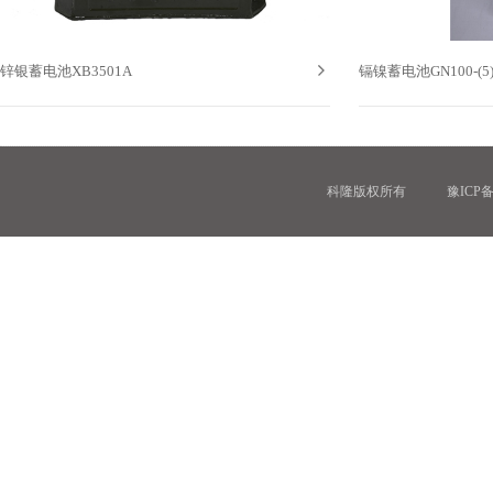

锌银蓄电池XB3501A
镉镍蓄电池GN100-(5
科隆版权所有
豫ICP备